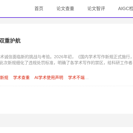
首页
论文查重
论文智评
AIGC
级双重护航
术诚信面临新的挑战与考验。2026年初，《国内学术写作新规正式施行
信。此次新规细化了违规处罚标准，明确了各学术写作的禁区，给科研工作
作新规
学术查重
AI学术使用声明
学术不端规避