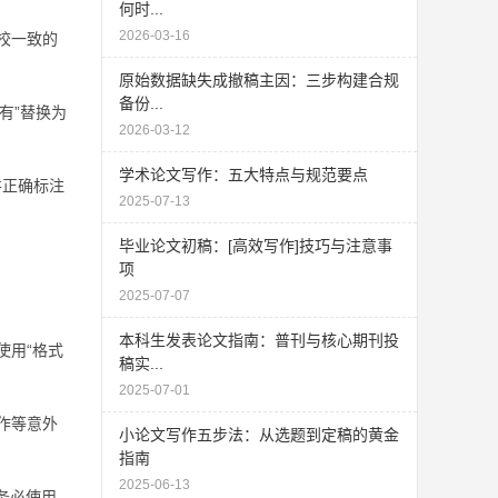
何时...
2026-03-16
校一致的
原始数据缺失成撤稿主因：三步构建合规
备份...
有”替换为
2026-03-12
学术论文写作：五大特点与规范要点
并正确标注
2025-07-13
毕业论文初稿：[高效写作]技巧与注意事
项
2025-07-07
本科生发表论文指南：普刊与核心期刊投
使用“格式
稿实...
2025-07-01
作等意外
小论文写作五步法：从选题到定稿的黄金
指南
2025-06-13
务必使用