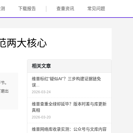
检测
下载报告
查重资讯
常见问题
范两大核心
相关文章
维普标红“疑似AI”？三步构建证据链免
环节。
误...
打磨出
2026-03-24
维普查重全绿却延毕？版本时差与库更新
真相
2026-03-20
维普网络库收录实测：公众号与文库内容