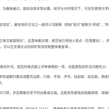
。为确保通过，提前自查非常必要。经济允许的情况下，可优先使用与学
攻坚区”。最有效的方法之一是同义词替换（例如“毁灭”替换为“终结”，“所
除引用文献复制比”，这意味着合理、规范地引用他人观点（在需要处），
，可以在支撑论点的同时有效控制整体重复率。
的外衣。规范的格式能让评审者眼前一亮，也能避免因形式问题失分：
学校或期刊要求调整页边距、行距、字体、字号、段前距、段后距。熟练
读。
的习惯，并定期备份至不同设备或云端。这能有效避免因电脑故障、误操
遵循国家标准（如GB/T 7714）。确保所有引用来源清晰可查。最后，