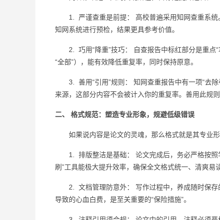
1. 严谨查重是前提： 高校普遍采用知网查重系统
知网系统进行预检，结果更具参考价值。
2. 巧用“降重”技巧： 自查报告中标红部分是重点“
“全部”），能有效降低重复率，同时保持原意。
3. 善用“引用”规则： 知网查重报告中有一项“去
来源，这部分内容不会被计入你的重复率。善用此规则
二、 格式规范：塑造专业形象，规避低级错误
如果说内容是论文的灵魂，那么格式就是其专业形象
1. 排版整洁是基础： 论文完成后，务必严格按照
刷”工具能极大提升效率，确保全文格式统一、清爽易
2. 文档管理防意外： 写作过程中，养成随时保存
导致的心血白费，是至关重要的“保险措施”。
3. 注释引用须合规： 论文中的引用、注释必须严格