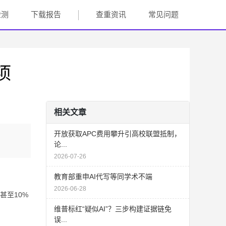
检测
下载报告
查重资讯
常见问题
项
相关文章
开放获取APC费用攀升引高校联盟抵制，
论...
2026-07-26
教育部重申AI代写等同学术不端
2026-06-28
甚至10%
维普标红“疑似AI”？三步构建证据链免
误...