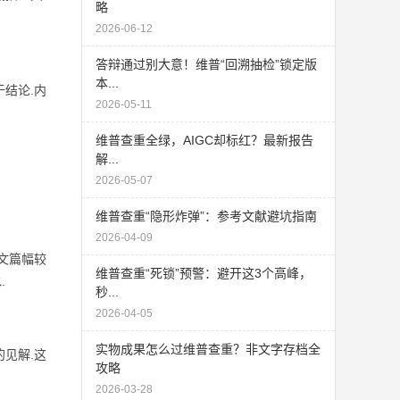
略
2026-06-12
答辩通过别大意！维普“回溯抽检”锁定版
本...
结论.内
2026-05-11
维普查重全绿，AIGC却标红？最新报告
解...
2026-05-07
维普查重“隐形炸弹”：参考文献避坑指南
2026-04-09
文篇幅较
维普查重“死锁”预警：避开这3个高峰，
.
秒...
2026-04-05
实物成果怎么过维普查重？非文字存档全
见解.这
攻略
2026-03-28