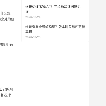
维普标红“疑似AI”？三步构建证据链免
误...
了什么规
2026-03-24
足之处的研
维普查重全绿却延毕？版本时差与库更新
真相
2026-03-20
效果.确
自己的观
著者,书