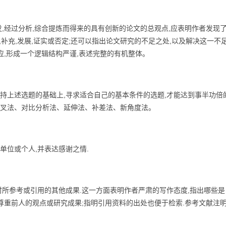
经过分析,综合提炼而得来的具有创新的论文的总观点,应表明作者发现
,补充,发展,证实或否定;还可以指出论文研究的不足之处,以及解决这一不
应,形成一个逻辑结构严谨,表述完整的有机整体。
上述选题的基础上,寻求适合自己的基本条件的选题,才能达到事半功倍的
叉法、对比分析法、延伸法、补差法、新角度法。
位或个人,并表达感谢之情.
参考或引用的其他成果.这一方面表明作者严肃的写作态度,指出哪些是
尊重前人的观点或研究成果;指明引用资料的出处也便于检索.参考文献注明