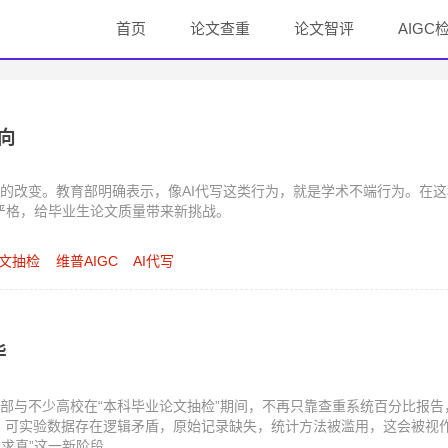
首页
论文查重
论文智评
AIGC
向
的改变。教育部明确表示，像AI代写这类行为，就是学术不端行为。在
发严格，给毕业生论文质量带来新挑战。
文抽检
维普AIGC
AI代写
毕
部与不少高校在“本科毕业论文抽检”期间，不再只靠查重系统百分比报告，
%，可实验数据存在逻辑矛盾，原始记录缺失，统计方法被滥用，这会被视作
质求真”这一新阶段。