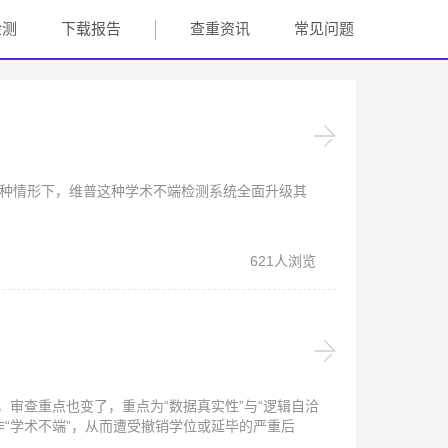
检测
下载报告
查重资讯
常见问题
这种情形下，维普这种学术不端检测系统全面升级其
621人浏览
审查重点也变了，重点为“数据真实性”与“逻辑自洽
“学术不端”，从而遭受撤销学位或延毕的严重后