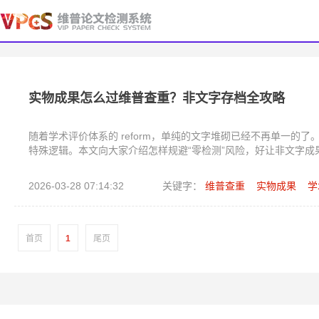
实物成果怎么过维普查重？非文字存档全攻略
随着学术评价体系的 reform，单纯的文字堆砌已经不再单一的
特殊逻辑。本文向大家介绍怎样规避“零检测”风险，好让非文字成
2026-03-28 07:14:32
关键字：
维普查重
实物成果
学
首页
1
尾页