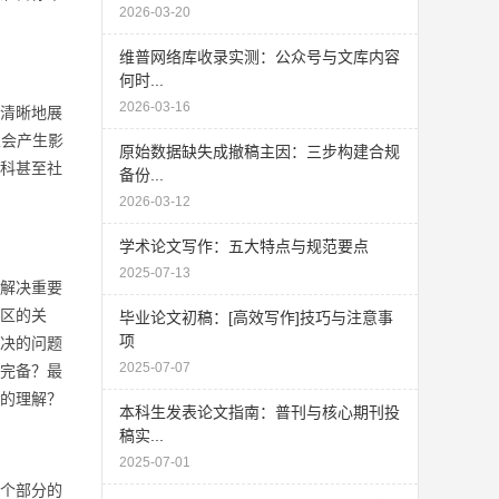
2026-03-20
维普网络库收录实测：公众号与文库内容
何时...
2026-03-16
清晰地展
且会产生影
原始数据缺失成撤稿主因：三步构建合规
科甚至社
备份...
2026-03-12
学术论文写作：五大特点与规范要点
2025-07-13
解决重要
区的关
毕业论文初稿：[高效写作]技巧与注意事
项
决的问题
2025-07-07
完备？最
的理解？
本科生发表论文指南：普刊与核心期刊投
稿实...
2025-07-01
个部分的