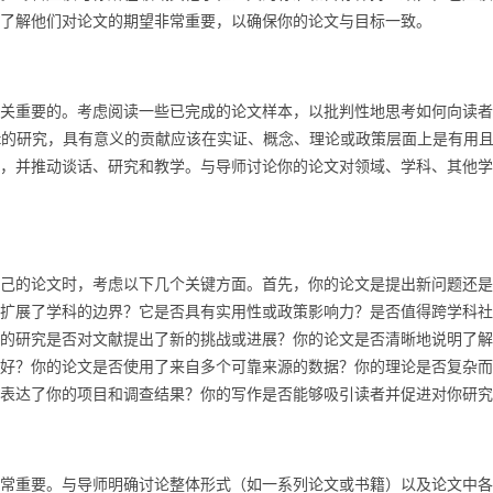
了解他们对论文的期望非常重要，以确保你的论文与目标一致。
重要的。考虑阅读一些已完成的论文样本，以批判性地思考如何向读者
Wert的研究，具有意义的贡献应该在实证、概念、理论或政策层面上是有用
，并推动谈话、研究和教学。与导师讨论你的论文对领域、学科、其他学
的论文时，考虑以下几个关键方面。首先，你的论文是提出新问题还是
扩展了学科的边界？它是否具有实用性或政策影响力？是否值得跨学科社
的研究是否对文献提出了新的挑战或进展？你的论文是否清晰地说明了解
好？你的论文是否使用了来自多个可靠来源的数据？你的理论是否复杂而
表达了你的项目和调查结果？你的写作是否能够吸引读者并促进对你研究
重要。与导师明确讨论整体形式（如一系列论文或书籍）以及论文中各