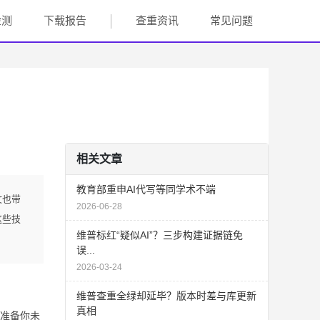
检测
下载报告
查重资讯
常见问题
相关文章
教育部重申AI代写等同学术不端
文也带
2026-06-28
这些技
维普标红“疑似AI”？三步构建证据链免
误...
2026-03-24
维普查重全绿却延毕？版本时差与库更新
真相
准备你未