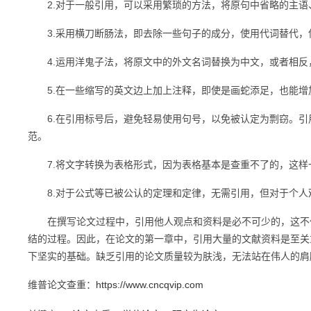
2.对于一般引用，可以采用繁琐的方法，将原句中省略的主语
3.采用横刀断肠法，即去除一些句子的成分，使用代词替代，
4.运用洋鬼子法，将原文中的外文名词替换为中文，或者相反
5.在一些缩写的英文边上加上注释，即使是画蛇添足，也能增
6.在引用标号后，避免轻易使用句号，以免被认定为剽窃。引
范。
7.将文字转换为表格形式，因为表格基本是查重不了的，这样
8.对于公式等已被公认的定理和定律，无需引用，但对于个人
在撰写论文过程中，引用他人观点和资料是必不可少的，这不仅
结的过程。因此，在论文的第一章中，引用大量的文献资料是至关
下坚实的基础。缺乏引用的论文质量较为肤浅，无法站在伟人的肩
维普论文查重：
https://www.cncqvip.com