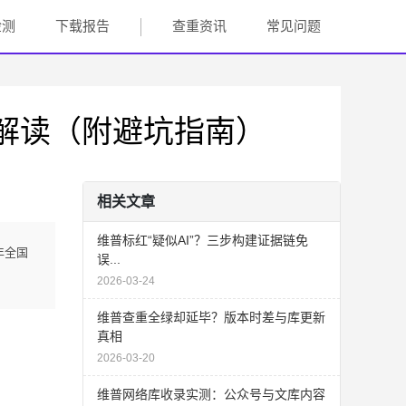
检测
下载报告
查重资讯
常见问题
解读（附避坑指南）
相关文章
维普标红“疑似AI”？三步构建证据链免
年全国
误...
2026-03-24
维普查重全绿却延毕？版本时差与库更新
真相
2026-03-20
维普网络库收录实测：公众号与文库内容