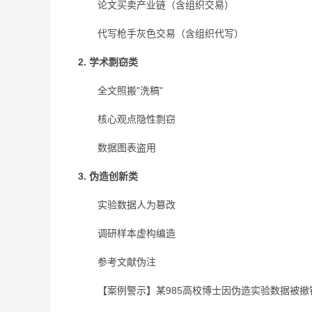
论文买卖产业链（含组织交易）
代写枪手灰色交易（含组织代写）
2. 学术剽窃类
全文照搬"洗稿"
核心观点隐性剽窃
数据图表盗用
3. 伪造创新类
实验数据人为篡改
调研样本虚构编造
参考文献伪注
【案例警示】某985高校博士因伪造实验数据被撤