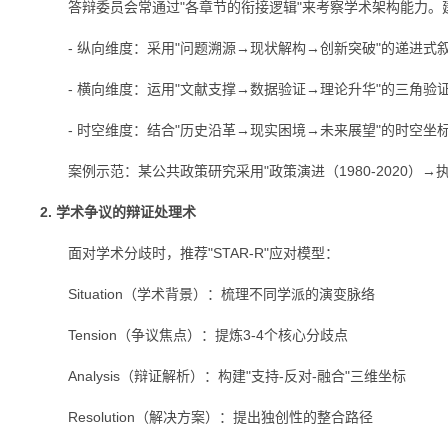
答辩委员会常通过"各章节的衔接逻辑"来考察学术架构能力。建
- 纵向维度：采用"问题溯源→现状解构→创新突破"的递进式
- 横向维度：运用"文献支撑→数据验证→理论升华"的三角验
- 时空维度：结合"历史沿革→现实困境→未来展望"的时空坐
案例示范：某公共政策研究采用"政策演进（1980-2020）→
2. 学术争议的辩证处理术
面对学术分歧时，推荐"STAR-R"应对模型：
Situation（学术背景）：梳理不同学派的演变脉络
Tension（争议焦点）：提炼3-4个核心分歧点
Analysis（辩证解析）：构建"支持-反对-融合"三维坐标
Resolution（解决方案）：提出独创性的整合路径