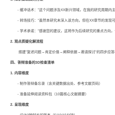
- 缓冲话术："这个问题涉及XX新兴领域，在我的研究周期内主要
- 转场技巧："虽然本研究未深入该方向，但在XX章节的发现可为
- 学术承诺："感谢您的建议，这将作为后续研究的重点方向，计
2. 观点质疑化解流程
搭建"复述问题→肯定价值→阐释依据→邀请探讨"的四步应答
四、答辩准备的3D检查清单
1. 内容维度
- 制作答辩备忘录（含关键数据出处、参考文献页码）
- 准备延伸阅读资料包（10篇核心文献摘要）
2. 呈现维度