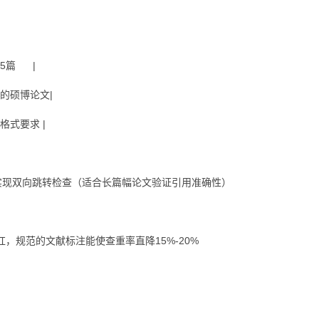
＜5篇 |
改的硕博论文|
格式要求 |
可实现双向跳转检查（适合长篇幅论文验证引用准确性）
规范的文献标注能使查重率直降15%-20%