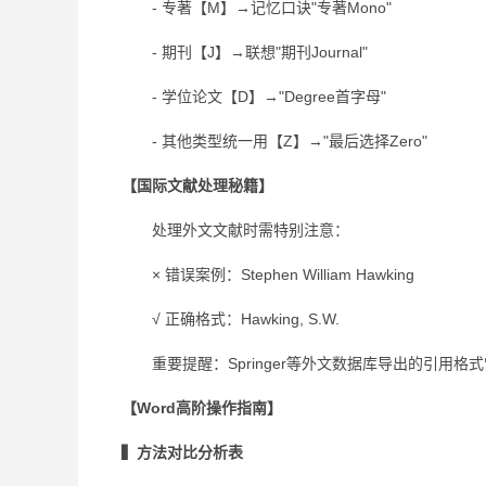
- 专著【M】→记忆口诀"专著Mono"
- 期刊【J】→联想"期刊Journal"
- 学位论文【D】→"Degree首字母"
- 其他类型统一用【Z】→"最后选择Zero"
【国际文献处理秘籍】
处理外文文献时需特别注意：
× 错误案例：Stephen William Hawking
√ 正确格式：Hawking, S.W.
重要提醒：Springer等外文数据库导出的引用格
【Word高阶操作指南】
▍方法对比分析表