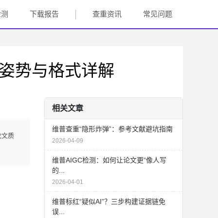
检测
下载报告
查重资讯
常见问题
确姿势与格式详解
相关文章
维普查重“隐形炸弹”：参考文献避坑指南
论文质
2026-04-09
维普AIGC检测：如何让论文更“像人写
的...
2026-04-01
维普标红“疑似AI”？三步构建证据链免
误...