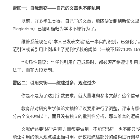
雷区一：自我剽窃——自己的文章也不能乱用
以前，好多学生觉得，自己写的文章，能随便复制到新论文里，这是
Plagiarism）已被明确归为学术不端行为了。
维普系统现在对“本人已发表文献”这一事实的识别，已强化了
范引注或者引用比例超出了期刊/学校的阈值（一般不超过10%-15
**实质性建议：** 任何引用自己成果时，都必须严格遵守引用规
法子，而非大段复制。
雷区二：引用失衡——综述过多，观点过少
你是不是为了达到字数要求，就大量堆砌参考文献？这个信号可
教育部对研究生学位论文抽检评议要素进行了调整，评审专家很关
分占全文40%以上，而且没有独立的批判性分析，那么维普的逻辑检
文献综述要“述”“评”两方面都要做到，不能只“述”，也不能只
能让引用的他人观点被正确引用。建议把综述部分的结构进行调整