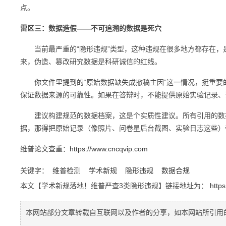
点。
雷区三：数据造假——不可追溯的数据是死穴
当前最严重的“隐形违规”类型，这种违规在很多地方都存在，
来，伪造、篡改研究数据是科研诚信的红线。
你文件里提到的“原始数据缺失成撤稿主因”这一情况，挺重要的
保证数据来源的可靠性。如果在答辩时，不能提供原始实验记录、
建议构建规范的数据档案，这是个实质性建议。所有引用的数据
据，那得把原始记录（像照片、问卷星后台截图、实验日志这些）
维普论文查重：
https://www.cncqvip.com
关键字：
维普检测
学术新规
隐形违规
数据合规
本文【学术新规落地！维普严查3类隐形违规】链接地址为：
http
本网站部分文章转载自互联网以及作者的分享，如本网站所引用