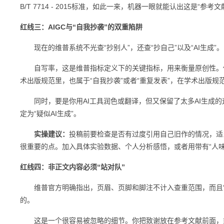
B/T 7714 - 2015标准，如此一来，机器一眼就能认出这是“参
红线三：AIGC与“自我抄袭”的双重陷阱
现在的维普系统不光查“抄别人”，还查“抄自己”以及“AI生成”。
自写率，这是维普指标定义下的关键指标，用来衡量原创性。你
术出版规范里，也属于“自我抄袭”或者“重复发表”，在学术出版
同时，要是你用AI工具润色或翻译，但又保留了太多AI生成的
定为“疑似AI生成”。
实操建议：
投稿前要检查是否有过度引用自己旧作的情况，适当
很重要的点。加入具体实验数据、个人分析感悟，或者用带有“人味
红线四：非正文内容必须“站对队”
维普官方明确指出，页眉、页脚和脚注不计入查重范围，而且“
的。
这是一个很容易被忽略的细节。你把致谢放在参考文献前面，或