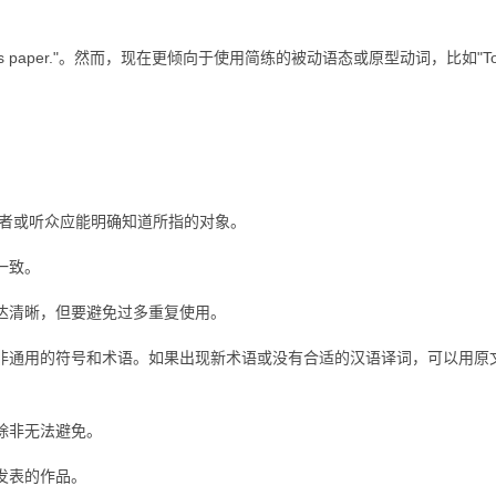
per."。然而，现在更倾向于使用简练的被动语态或原型动词，比如"To de
，读者或听众应能明确知道所指的对象。
一致。
清晰，但要避免过多重复使用。
通用的符号和术语。如果出现新术语或没有合适的汉语译词，可以用原
除非无法避免。
发表的作品。