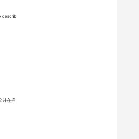
scrib
文并在括