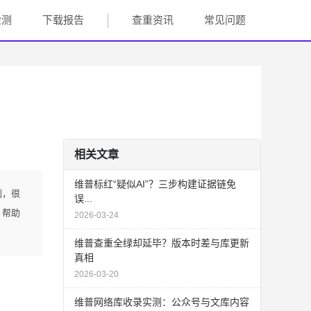
检测
下载报告
查重资讯
常见问题
相关文章
维普标红“疑似AI”？三步构建证据链免
到，很
误...
，帮助
2026-03-24
维普查重全绿却延毕？版本时差与库更新
真相
2026-03-20
维普网络库收录实测：公众号与文库内容