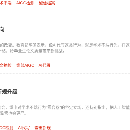
术不端
AIGC检测
诚信档案
向
的改变。教育部明确表示，像AI代写这类行为，就是学术不端行为。在
发严格，给毕业生论文质量带来新挑战。
文抽检
维普AIGC
AI代写
新规升级
座谈会，重申对学术不端行为“零容忍”的坚定立场，还特别指出，把人工智
监管也会更严。
IGC检测
AI代写
查重新规