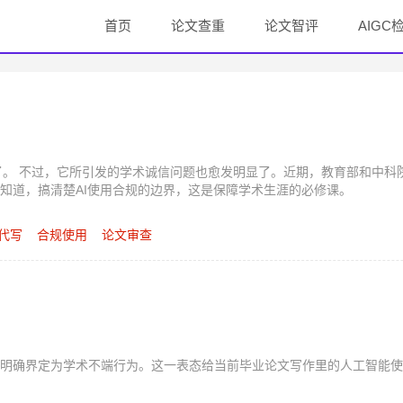
首页
论文查重
论文智评
AIGC
了。 不过，它所引发的学术诚信问题也愈发明显了。近期，教育部和中科
知道，搞清楚AI使用合规的边界，这是保障学术生涯的必修课。
I代写
合规使用
论文审查
明确界定为学术不端行为。这一表态给当前毕业论文写作里的人工智能使