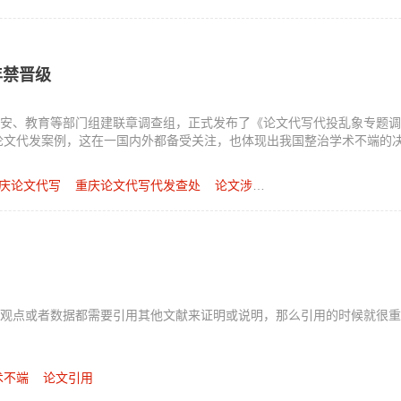
年禁晋级
管、公安、教育等部门组建联章调查组，正式发布了《论文代写代投乱象专题
的论文代发案例，这在一国内外都备受关注，也体现出我国整治学术不端的
庆论文代写
重庆论文代写代发查处
论文涉事作者职称限制
观点或者数据都需要引用其他文献来证明或说明，那么引用的时候就很重
术不端
论文引用