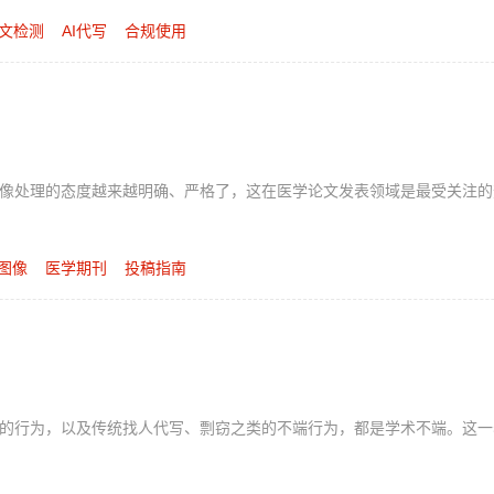
文检测
AI代写
合规使用
图像处理的态度越来越明确、严格了，这在医学论文发表领域是最受关注
I图像
医学期刊
投稿指南
文的行为，以及传统找人代写、剽窃之类的不端行为，都是学术不端。这