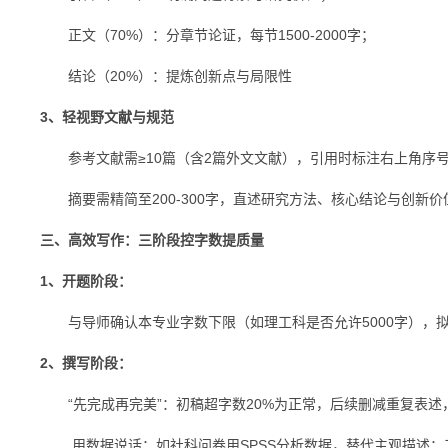
正文（70%）：分章节论证，每节1500-2000字；
结论（20%）：提炼创新点与局限性
3、轻视野文献与规范
参考文献需≥10篇（含2篇外文文献），引用时标注右上角序号如
摘要需精简至200-300字，直述研究方法、核心结论与创新价
三、高效写作：三阶段控字数提质量
1、开题阶段：
与导师确认本专业字数下限（如理工科是否允许5000字），
2、撰写阶段：
“先完成再完美”：初稿超字数20%为正常，后续删减重复表述
用数据说话：如社科问卷用SPSS分析数据，替代主观描述；