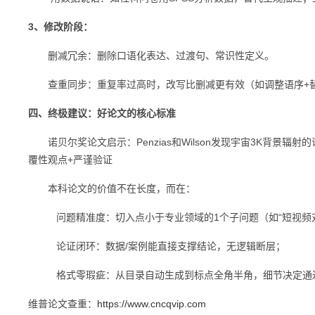
3、修改阶段：
删减冗余：删除口语化表达、过渡句、常识性定义。
查重同步：重复率过高时，改写比删减更有效（如调整语序+
四、终极建议：好论文的核心标准
诺贝尔奖论文启示：Penzias和Wilson发现宇宙3K背景辐射的论
覆性观点+严谨验证
本科论文的价值不在长度，而在：
问题精准度：切入点小于专业领域的1个子问题（如“短视频对Z
论证闭环：数据/案例能直接支撑结论，无逻辑断层；
格式零瑕疵：从目录自动生成到标点全角半角，细节决定通
维普论文查重：
https://www.cncqvip.com