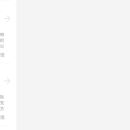
响
的
以
浏览
际
究
方
浏览