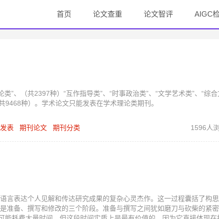
首页
论文查重
论文智评
AIGC
”、（共2397种）“互作指导类”、“时事政治类”、“文学艺术类”、“综合
（共9468种）。学术论文只能发表在学术理论类期刊。
发表
期刊论文
期刊分类
1596人
语言表达个人见解和传达研究成果的复杂心灵杰作。这一过程囊括了构思
是准备、撰写和修改的三个阶段。准备与撰写之间犹如磨刀与砍柴的紧密
段可能耗费大量时间，但这段时间实质上是最有价值的，因为它直接体现在