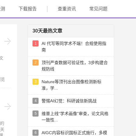
检测
下载报告
查重资讯
常见问题
30天最热文章
AI 代写等同学术不端！合规使用指
1
南
文
顶刊严查数据可验证性，3步构建合
2
规防线
浏览
Nature等顶刊出台图像检测新标
3
准，学...
警惕AI幻觉：科研诚信新挑战
4
维普上线“学术画像”审查，论文风格
5
一致性...
的
关
AIGC内容标识国标正式施行，多模
6
撰