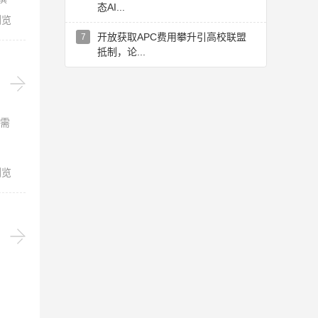
态AI...
浏览
开放获取APC费用攀升引高校联盟
7
抵制，论...
需
浏览