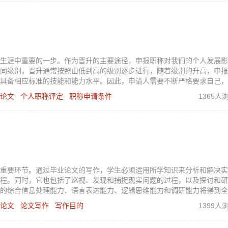
生涯中重要的一步。作为晋升的主要途径，申报职称对我们的个人发展影
同级别，晋升通常按照由低到高的级别逐步进行，随着级别的升高，申报
具备相应标准的技能和能力水平。因此，申请人需要不断严格要求自己，
下申报要求。
论文
个人职称评定
职称申请条件
1365人
重要环节。通过毕业论文的写作，学生必须运用所学知识来分析和解决实
程。同时，它也包括了巡视、发现和捕捉现实问题的过程，以及探讨和研
的综合信息处理能力、语言表达能力、逻辑思维能力和调研能力将得到全
联系起来的工作作风，以及严肃认真和求实创新的精神。
论文
论文写作
写作目的
1399人